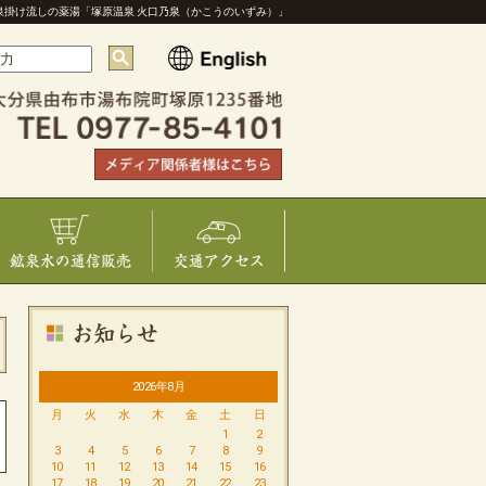
泉掛け流しの薬湯「塚原温泉 火口乃泉（かこうのいずみ）」
2026年8月
月
火
水
木
金
土
日
1
2
3
4
5
6
7
8
9
10
11
12
13
14
15
16
17
18
19
20
21
22
23