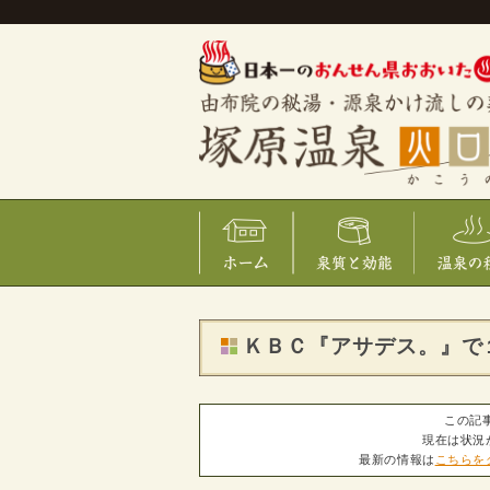
ＫＢＣ『アサデス。』で
この記事
現在は状況
最新の情報は
こちらを