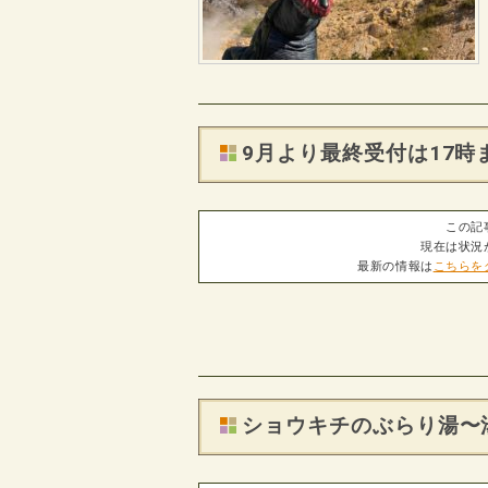
9月より最終受付は17
この記
現在は状況
最新の情報は
こちらを
ショウキチのぶらり湯〜