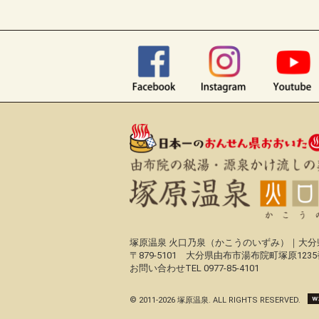
塚原温泉 火口乃泉（かこうのいずみ）｜大分
〒879-5101 大分県由布市湯布院町塚原123
お問い合わせTEL 0977-85-4101
© 2011-
2026 塚原温泉. ALL RIGHTS RESERVED.